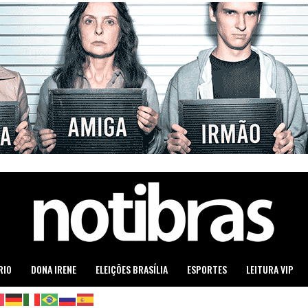
RIO
DONA IRENE
ELEIÇÕES BRASÍLIA
ESPORTES
LEITURA VIP