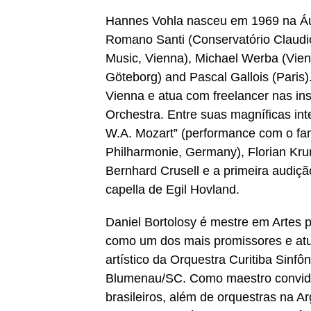
Hannes Vohla nasceu em 1969 na Áus
Romano Santi (Conservatório Claudio 
Music, Vienna), Michael Werba (Vie
Göteborg) and Pascal Gallois (Paris)
Vienna e atua com freelancer nas in
Orchestra. Entre suas magníficas in
W.A. Mozart” (performance com o fa
Philharmonie, Germany), Florian Kr
Bernhard Crusell e a primeira audiçã
capella de Egil Hovland.
Daniel Bortolosy é mestre em Artes 
como um dos mais promissores e atua
artístico da Orquestra Curitiba Sinfô
Blumenau/SC. Como maestro convida
brasileiros, além de orquestras na Ar