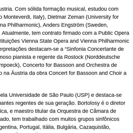
tria. Com sólida formação musical, estudou com
Monteverdi, Italy), Dietmar Zeman (University for
nna Philharmonic), Anders Engström (Sweden,
. Atualmente, tem contrato firmado com a Public Opera
stituições Vienna State Opera and Vienna Philharmonic
terpretações destacam-se a “Sinfonia Concertante de
moso pianista e regente da Rostock (Norddeutsche
umpoeck), Concerto for Bassoon and Orchestra de
o na Áustria da obra Concert for Bassoon and Choir a
pela Universidade de São Paulo (USP) e destaca-se
ntes regentes de sua geração. Bortolosy é o diretor
nica, e maestro titular da Orquestra de Câmara de
do, tem trabalhado com muitos grupos sinfônicos
gentina, Portugal, Itália, Bulgária, Cazaquistão,