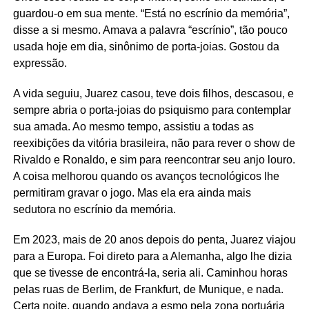
guardou-o em sua mente. “Está no escrínio da memória”,
disse a si mesmo. Amava a palavra “escrínio”, tão pouco
usada hoje em dia, sinônimo de porta-joias. Gostou da
expressão.
A vida seguiu, Juarez casou, teve dois filhos, descasou, e
sempre abria o porta-joias do psiquismo para contemplar
sua amada. Ao mesmo tempo, assistiu a todas as
reexibições da vitória brasileira, não para rever o show de
Rivaldo e Ronaldo, e sim para reencontrar seu anjo louro.
A coisa melhorou quando os avanços tecnológicos lhe
permitiram gravar o jogo. Mas ela era ainda mais
sedutora no escrínio da memória.
Em 2023, mais de 20 anos depois do penta, Juarez viajou
para a Europa. Foi direto para a Alemanha, algo lhe dizia
que se tivesse de encontrá-la, seria ali. Caminhou horas
pelas ruas de Berlim, de Frankfurt, de Munique, e nada.
Certa noite, quando andava a esmo pela zona portuária