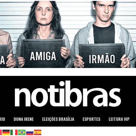
RIO
DONA IRENE
ELEIÇÕES BRASÍLIA
ESPORTES
LEITURA VIP