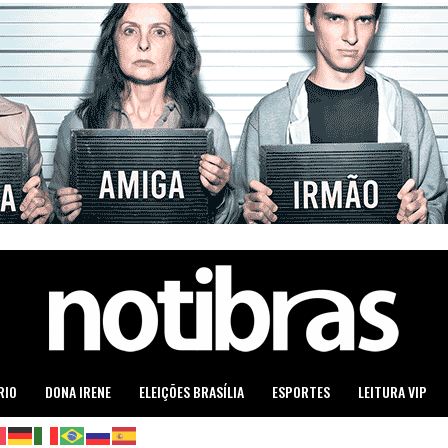
RIO
DONA IRENE
ELEIÇÕES BRASÍLIA
ESPORTES
LEITURA VIP