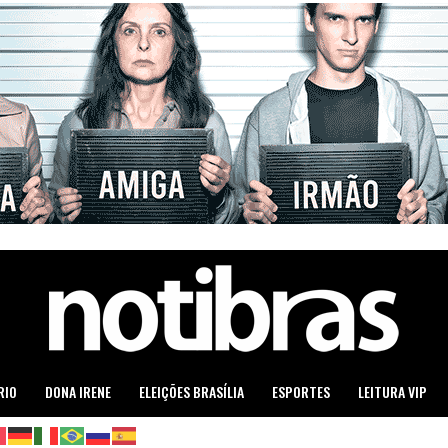
RIO
DONA IRENE
ELEIÇÕES BRASÍLIA
ESPORTES
LEITURA VIP