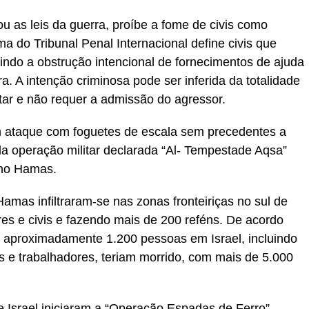
ou as leis da guerra, proíbe a fome de civis como
 do Tribunal Penal Internacional define civis que
indo a obstrução intencional de fornecimentos de ajuda
. A intenção criminosa pode ser inferida da totalidade
tar e não requer a admissão do agressor.
um ataque com foguetes de escala sem precedentes a
da operação militar declarada “Al- Tempestade Aqsa”
ino Hamas.
mas infiltraram-se nas zonas fronteiriças no sul de
ares e civis e fazendo mais de 200 reféns. De acordo
 aproximadamente 1.200 pessoas em Israel, incluindo
os e trabalhadores, teriam morrido, com mais de 5.000
 Israel iniciaram a “Operação Espadas de Ferro”