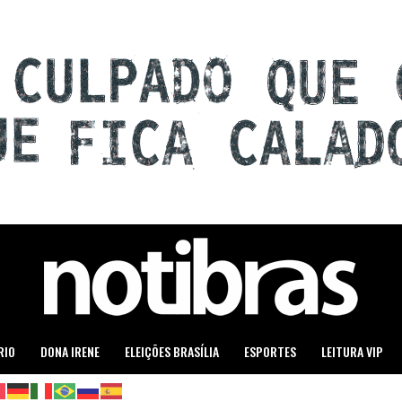
RIO
DONA IRENE
ELEIÇÕES BRASÍLIA
ESPORTES
LEITURA VIP