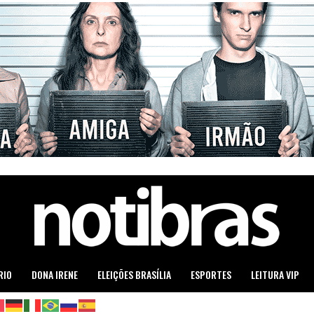
RIO
DONA IRENE
ELEIÇÕES BRASÍLIA
ESPORTES
LEITURA VIP