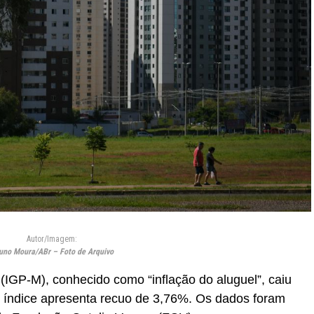
Autor/Imagem:
uno Moura/ABr – Foto de Arquivo
(IGP-M), conhecido como “inflação do aluguel”, caiu
 índice apresenta recuo de 3,76%. Os dados foram