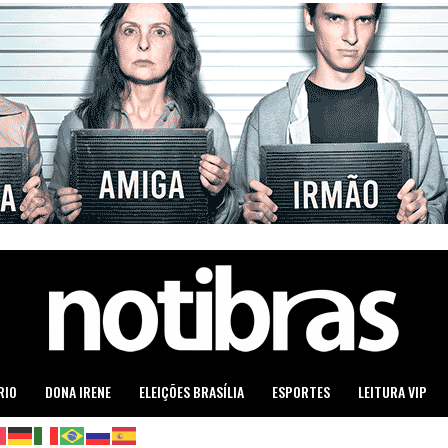
RIO
DONA IRENE
ELEIÇÕES BRASÍLIA
ESPORTES
LEITURA VIP