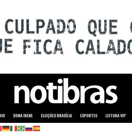
RIO
DONA IRENE
ELEIÇÕES BRASÍLIA
ESPORTES
LEITURA VIP