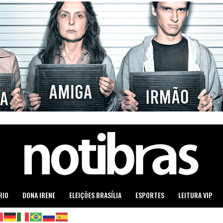
RIO
DONA IRENE
ELEIÇÕES BRASÍLIA
ESPORTES
LEITURA VIP