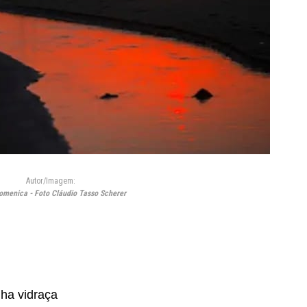
Autor/Imagem:
omenica - Foto Cláudio Tasso Scherer
,
ha vidraça