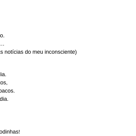
o.
o…
as notícias do meu inconsciente)
ia.
tos,
opacos.
dia.
odinhas!