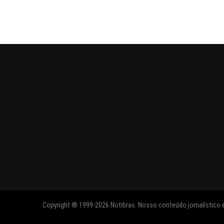
Copyright ® 1999-2026 Notibras. Nosso conteúdo jornalístico é