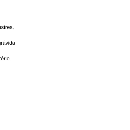
stres,
grávida
ério.