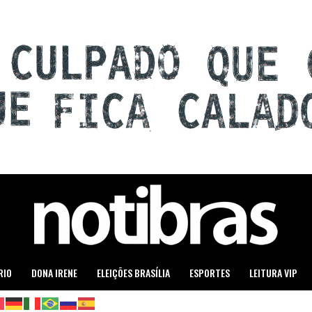
RIO
DONA IRENE
ELEIÇÕES BRASÍLIA
ESPORTES
LEITURA VIP