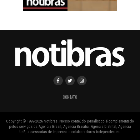
CONTATO
Copyright ® 1999-2026 Notibras. Nosso conteúdo jornalístico é complementado
pelos serviços da Agência Brasil, Agência Brasília, Agência Distrital, Agência
UnB, assessorias de imprensa e colaboradores independentes.