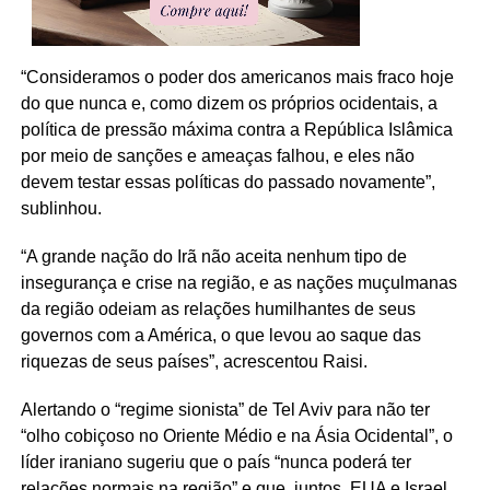
“Consideramos o poder dos americanos mais fraco hoje
do que nunca e, como dizem os próprios ocidentais, a
política de pressão máxima contra a República Islâmica
por meio de sanções e ameaças falhou, e eles não
devem testar essas políticas do passado novamente”,
sublinhou.
“A grande nação do Irã não aceita nenhum tipo de
insegurança e crise na região, e as nações muçulmanas
da região odeiam as relações humilhantes de seus
governos com a América, o que levou ao saque das
riquezas de seus países”, acrescentou Raisi.
Alertando o “regime sionista” de Tel Aviv para não ter
“olho cobiçoso no Oriente Médio e na Ásia Ocidental”, o
líder iraniano sugeriu que o país “nunca poderá ter
relações normais na região” e que, juntos, EUA e Israel