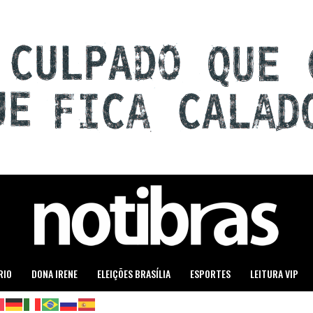
RIO
DONA IRENE
ELEIÇÕES BRASÍLIA
ESPORTES
LEITURA VIP