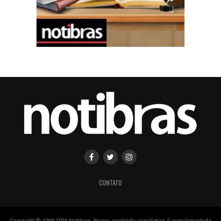
CONTATO
Copyright ® 1999-2026 Notibras. Nosso conteúdo jornalístico é complementado