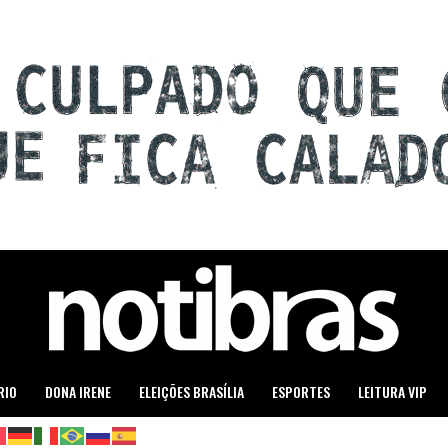
RIO
DONA IRENE
ELEIÇÕES BRASÍLIA
ESPORTES
LEITURA VIP