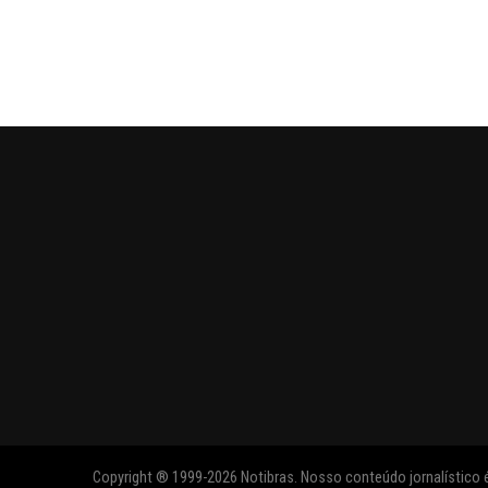
Copyright ® 1999-2026 Notibras. Nosso conteúdo jornalístico é