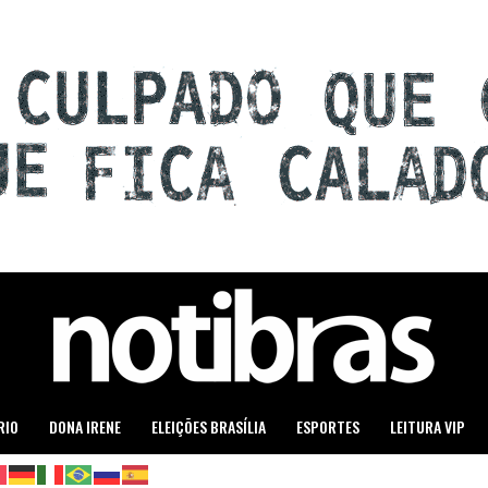
RIO
DONA IRENE
ELEIÇÕES BRASÍLIA
ESPORTES
LEITURA VIP