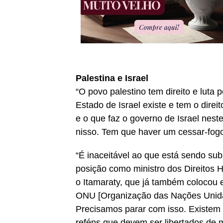
Palestina e Israel
“O povo palestino tem direito e lut
Estado de Israel existe e tem o direi
e o que faz o governo de Israel nes
nisso. Tem que haver um cessar-fogo
“É inaceitável ao que está sendo su
posição como ministro dos Direitos 
o Itamaraty, que já também coloco
ONU [Organização das Nações Unida
Precisamos parar com isso. Existem
reféns que devem ser libertados de 