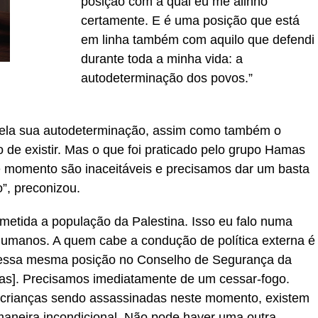
posição com a qual eu me alinho
certamente. E é uma posição que está
em linha também com aquilo que defendi
durante toda a minha vida: a
autodeterminação dos povos.”
a pela sua autodeterminação, assim como também o
to de existir. Mas o que foi praticado pelo grupo Hamas
te momento são inaceitáveis e precisamos dar um basta
”, preconizou.
bmetida a população da Palestina. Isso eu falo numa
Humanos. A quem cabe a condução de política externa é
u essa mesma posição no Conselho de Segurança da
s]. Precisamos imediatamente de um cessar-fogo.
 crianças sendo assassinadas neste momento, existem
maneira incondicional. Não pode haver uma outra