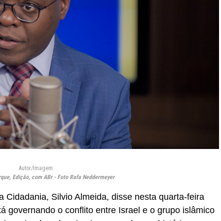
Autor/Imagem:
rque, Edição, com ABr - Foto Rafa Neddermeyer
 Cidadania, Silvio Almeida, disse nesta quarta-feira
tá governando o conflito entre Israel e o grupo islâmico