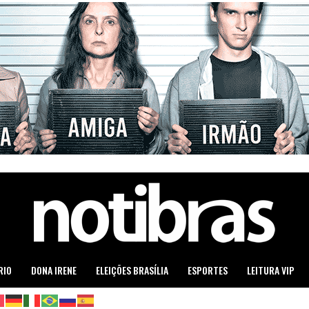
RIO
DONA IRENE
ELEIÇÕES BRASÍLIA
ESPORTES
LEITURA VIP