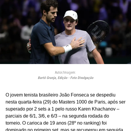
Autor/Imagem:
Bartô Granja, Edição - Foto Divulgação
O jovem tenista brasileiro João Fonseca se despediu
nesta quarta-feira (29) do Masters 1000 de Paris, após ser
superado por 2 sets a 1 pelo russo Karen
Khachanov
–
parciais de 6/1, 3/6, e 6/3
– na segunda rodada do
torneio. O carioca de 19 anos (28
º no ranking) foi
dominado no primeiro set, mas se recuperou em seguida.