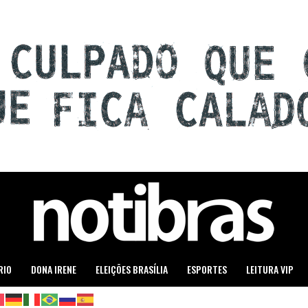
RIO
DONA IRENE
ELEIÇÕES BRASÍLIA
ESPORTES
LEITURA VIP