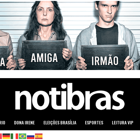
RIO
DONA IRENE
ELEIÇÕES BRASÍLIA
ESPORTES
LEITURA VIP