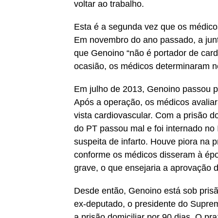
voltar ao trabalho.
Esta é a segunda vez que os médico
Em novembro do ano passado, a junt
que Genoino “não é portador de cardi
ocasião, os médicos determinaram no
Em julho de 2013, Genoino passou po
Após a operação, os médicos avalia
vista cardiovascular. Com a prisão 
do PT passou mal e foi internado no I
suspeita de infarto. Houve piora na 
conforme os médicos disseram à époc
grave, o que ensejaria a aprovação d
Desde então, Genoino está sob prisã
ex-deputado, o presidente do Supre
a prisão domiciliar por 90 dias. O pra