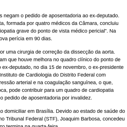
s negam o pedido de aposentadoria ao ex-deputado.
a, formada por quatro médicos da Câmara, concluiu
opatia grave do ponto de vista médico pericial”. Na
va perícia em 90 dias.
r uma cirurgia de correção da dissecção da aorta.
ram que houve melhora no quadro clínico do ponto de
do ex-deputado, no dia 15 de novembro, o ex-presidente
nstituto de Cardiologia do Distrito Federal com
pressão arterial e na coagulação sanguínea, o que,
a, pode contribuir para um quadro de cardiopatia
o pedido de aposentadoria por invalidez.
o domiciliar em Brasília. Devido ao estado de saúde do
mo Tribunal Federal (STF), Joaquim Barbosa, concedeu
zo termina na quarta-feira.