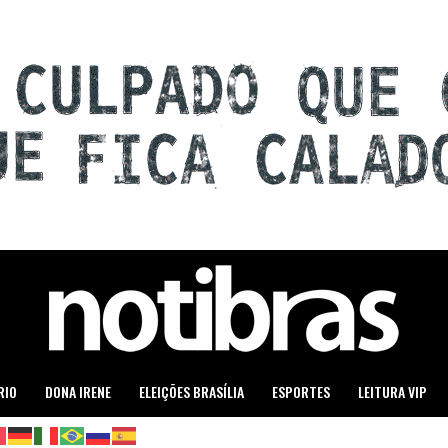
RIO
DONA IRENE
ELEIÇÕES BRASÍLIA
ESPORTES
LEITURA VIP