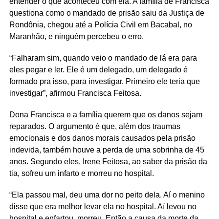
entender o que aconteceu com ela. A família de Francisca
questiona como o mandado de prisão saiu da Justiça de
Rondônia, chegou até a Polícia Civil em Bacabal, no
Maranhão, e ninguém percebeu o erro.
“Falharam sim, quando veio o mandado de lá era para
eles pegar e ler. Ele é um delegado, um delegado é
formado pra isso, para investigar. Primeiro ele teria que
investigar”, afirmou Francisca Feitosa.
Dona Francisca e a família querem que os danos sejam
reparados. O argumento é que, além dos traumas
emocionais e dos danos morais causados pela prisão
indevida, também houve a perda de uma sobrinha de 45
anos. Segundo eles, Irene Feitosa, ao saber da prisão da
tia, sofreu um infarto e morreu no hospital.
“Ela passou mal, deu uma dor no peito dela. Aí o menino
disse que era melhor levar ela no hospital. Aí levou no
hospital e enfartou, morreu. Então a causa da morte da