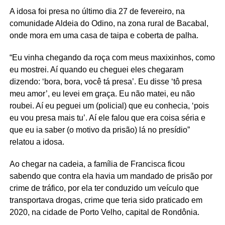
A idosa foi presa no último dia 27 de fevereiro, na
comunidade Aldeia do Odino, na zona rural de Bacabal,
onde mora em uma casa de taipa e coberta de palha.
“Eu vinha chegando da roça com meus maxixinhos, como
eu mostrei. Aí quando eu cheguei eles chegaram
dizendo: ‘bora, bora, você tá presa’. Eu disse ‘tô presa
meu amor’, eu levei em graça. Eu não matei, eu não
roubei. Aí eu peguei um (policial) que eu conhecia, ‘pois
eu vou presa mais tu’. Aí ele falou que era coisa séria e
que eu ia saber (o motivo da prisão) lá no presídio”
relatou a idosa.
Ao chegar na cadeia, a família de Francisca ficou
sabendo que contra ela havia um mandado de prisão por
crime de tráfico, por ela ter conduzido um veículo que
transportava drogas, crime que teria sido praticado em
2020, na cidade de Porto Velho, capital de Rondônia.