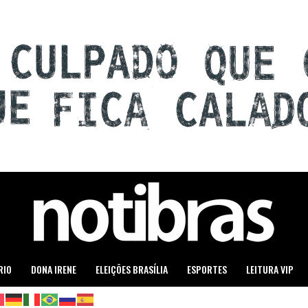
RIO
DONA IRENE
ELEIÇÕES BRASÍLIA
ESPORTES
LEITURA VIP