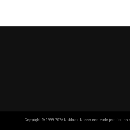
Copyright ® 1999-2026 Notibras. Nosso conteúdo jornalístico é