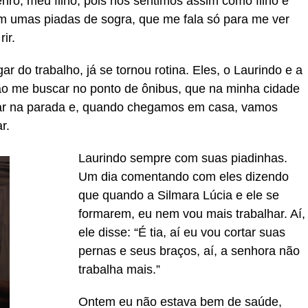
nro, meu filho, pois nos sentimos assim como filho e
m umas piadas de sogra, que me fala só para me ver
ir.
 do trabalho, já se tornou rotina. Eles, o Laurindo e a
vão me buscar no ponto de ônibus, que na minha cidade
r na parada e, quando chegamos em casa, vamos
r.
Laurindo sempre com suas piadinhas.
Um dia comentando com eles dizendo
que quando a Silmara Lúcia e ele se
formarem, eu nem vou mais trabalhar. Aí,
ele disse: “É tia, aí eu vou cortar suas
pernas e seus braços, aí, a senhora não
trabalha mais.”
Ontem eu não estava bem de saúde,