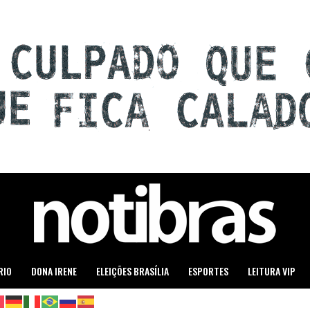
RIO
DONA IRENE
ELEIÇÕES BRASÍLIA
ESPORTES
LEITURA VIP