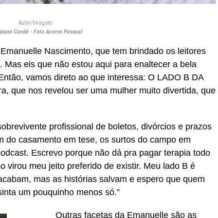
Autor/Imagem:
siano Condé - Foto Acervo Pessoal
a Emanuelle Nascimento, que tem brindado os leitores
s. Mas eis que não estou aqui para enaltecer a bela
. Então, vamos direto ao que interessa: O LADO B DA
, que nos revelou ser uma mulher muito divertida, que
obrevivente profissional de boletos, divórcios e prazos
fim do casamento em tese, os surtos do campo em
 podcast. Escrevo porque não dá pra pagar terapia todo
 virou meu jeito preferido de existir. Meu lado B é
acabam, mas as histórias salvam e espero que quem
 sinta um pouquinho menos só.”
Outras facetas da Emanuelle são as