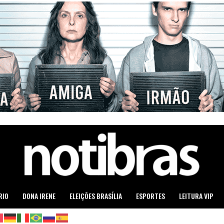
RIO
DONA IRENE
ELEIÇÕES BRASÍLIA
ESPORTES
LEITURA VIP