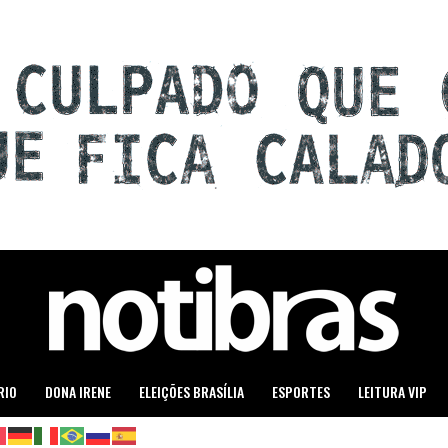
RIO
DONA IRENE
ELEIÇÕES BRASÍLIA
ESPORTES
LEITURA VIP