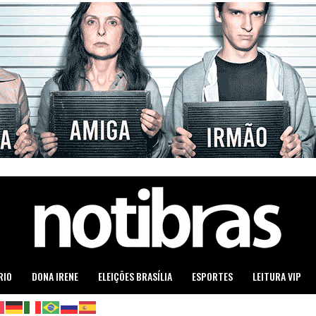
RIO
DONA IRENE
ELEIÇÕES BRASÍLIA
ESPORTES
LEITURA VIP