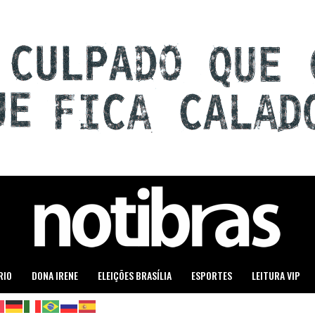
RIO
DONA IRENE
ELEIÇÕES BRASÍLIA
ESPORTES
LEITURA VIP