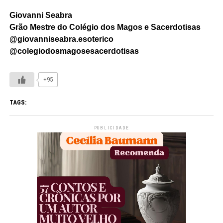
Giovanni Seabra
Grão Mestre do Colégio dos Magos e Sacerdotisas
@giovanniseabra.esoterico
@colegiodosmagosesacerdotisas
+95
TAGS:
PUBLICIDADE