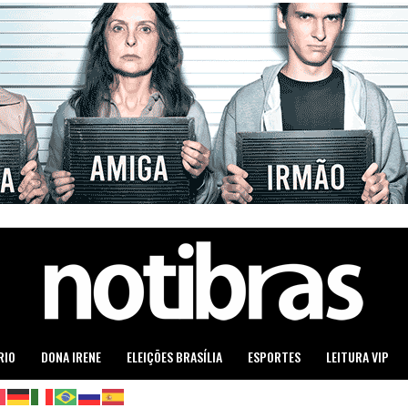
RIO
DONA IRENE
ELEIÇÕES BRASÍLIA
ESPORTES
LEITURA VIP