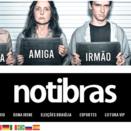
RIO
DONA IRENE
ELEIÇÕES BRASÍLIA
ESPORTES
LEITURA VIP