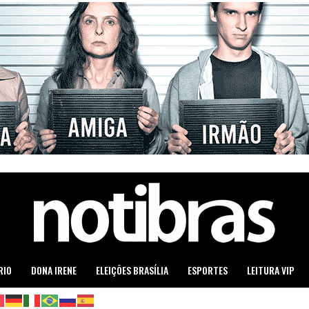
RIO
DONA IRENE
ELEIÇÕES BRASÍLIA
ESPORTES
LEITURA VIP