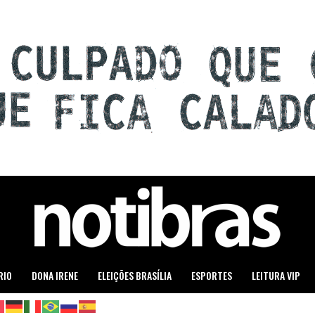
RIO
DONA IRENE
ELEIÇÕES BRASÍLIA
ESPORTES
LEITURA VIP