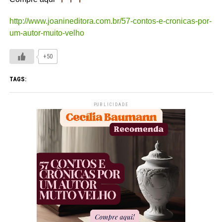
http://www.joanineditora.com.br/57-contos-e-cronicas-por-
um-autor-muito-velho
+50
TAGS:
PUBLICIDADE