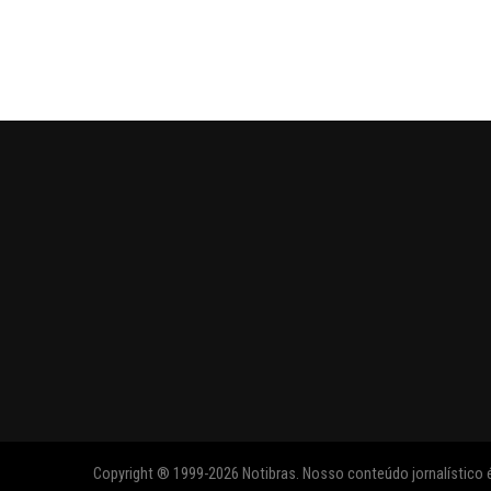
Copyright ® 1999-2026 Notibras. Nosso conteúdo jornalístico é