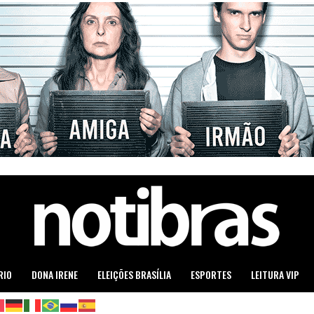
RIO
DONA IRENE
ELEIÇÕES BRASÍLIA
ESPORTES
LEITURA VIP