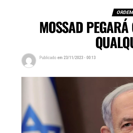
ORDEM
MOSSAD PEGARÁ 
QUALQ
Publicado
em
23/11/2023 - 00:13