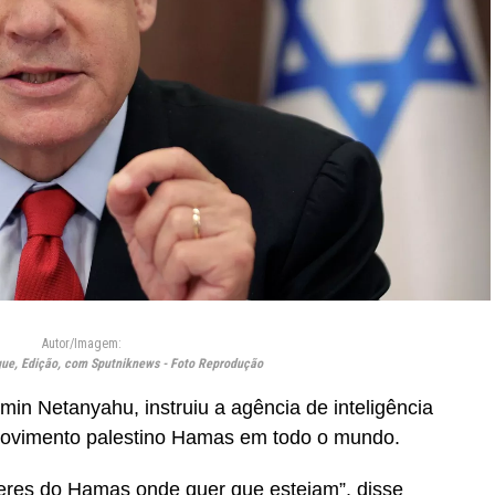
Autor/Imagem:
ue, Edição, com Sputniknews - Foto Reprodução
min Netanyahu, instruiu a agência de inteligência
 movimento palestino Hamas em todo o mundo.
íderes do Hamas onde quer que estejam”, disse