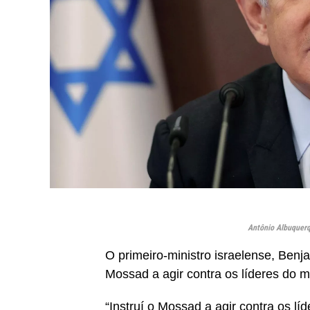
Antônio Albuquerq
O primeiro-ministro israelense, Benja
Mossad a agir contra os líderes do
“Instruí o Mossad a agir contra os l