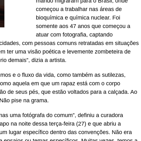
marido migraram para o Brasil, onde
começou a trabalhar nas áreas de
bioquímica e química nuclear. Foi
somente aos 47 anos que começou a
atuar com fotografia, captando
 cidades, com pessoas comuns retratadas em situações
 em ter uma visão poética e levemente zombeteira de
o demais”, dizia a artista.
imos e o fluxo da vida, como também as sutilezas,
. Como aquela em que um rapaz está com o corpo
o de seus pés, que estão voltados para a calçada. Ao
 Não pise na grama.
mas uma fotógrafa do comum”, definiu a curadora
apo na noite dessa terça-feira (27) e que abriu a
 um lugar específico dentro das convenções. Não era
e ensaios ou temas específicos. Muitas vezes, temos a