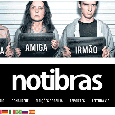
RIO
DONA IRENE
ELEIÇÕES BRASÍLIA
ESPORTES
LEITURA VIP