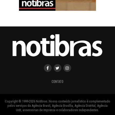
CONTATO
Copyright ® 1999-2026 Notibras. Nosso conteúdo jornalístico é complementado
pelos serviços da Agência Brasil, Agência Brasília, Agência Distrital, Agência
UnB, assessorias de imprensa e colaboradores independentes.