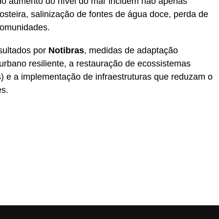
do aumento do nível do mar incluem não apenas
teira, salinização de fontes de água doce, perda de
 comunidades.
sultados por
Notibras
, medidas de adaptação
urbano resiliente, a restauração de ecossistemas
) e a implementação de infraestruturas que reduzam o
s.