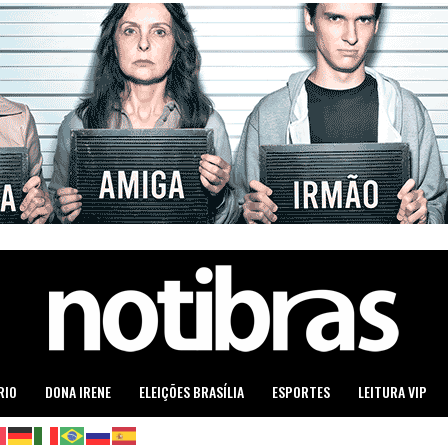
RIO
DONA IRENE
ELEIÇÕES BRASÍLIA
ESPORTES
LEITURA VIP