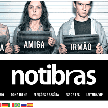
RIO
DONA IRENE
ELEIÇÕES BRASÍLIA
ESPORTES
LEITURA VIP