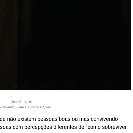
Autor/Imagem:
a Miranda - Foto Francisco Filipino
ade não existem pessoas boas ou más convivendo
soas com percepções diferentes de “como sobreviver