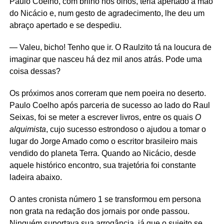
Paulo Coelho, com brilho nos olhos, teria apertado a mão
do Nicácio e, num gesto de agradecimento, lhe deu um
abraço apertado e se despediu.
— Valeu, bicho! Tenho que ir. O Raulzito tá na loucura de
imaginar que nasceu há dez mil anos atrás. Pode uma
coisa dessas?
Os próximos anos correram que nem poeira no deserto.
Paulo Coelho após parceria de sucesso ao lado do Raul
Seixas, foi se meter a escrever livros, entre os quais
O
alquimista
, cujo sucesso estrondoso o ajudou a tomar o
lugar do Jorge Amado como o escritor brasileiro mais
vendido do planeta Terra. Quando ao Nicácio, desde
aquele histórico encontro, sua trajetória foi constante
ladeira abaixo.
O antes cronista número 1 se transformou em persona
non grata na redação dos jornais por onde passou.
Ninguém suportava sua arrogância, já que o sujeito se