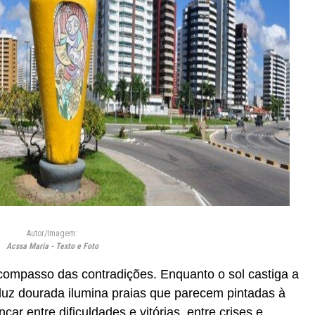
Autor/Imagem:
Acssa Maria - Texto e Foto
compasso das contradições. Enquanto o sol castiga a
luz dourada ilumina praias que parecem pintadas à
r entre dificuldades e vitórias, entre crises e