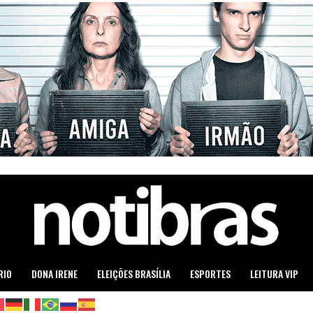
RIO
DONA IRENE
ELEIÇÕES BRASÍLIA
ESPORTES
LEITURA VIP