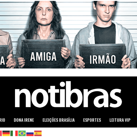
RIO
DONA IRENE
ELEIÇÕES BRASÍLIA
ESPORTES
LEITURA VIP