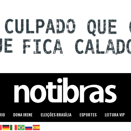
RIO
DONA IRENE
ELEIÇÕES BRASÍLIA
ESPORTES
LEITURA VIP