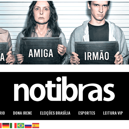
RIO
DONA IRENE
ELEIÇÕES BRASÍLIA
ESPORTES
LEITURA VIP