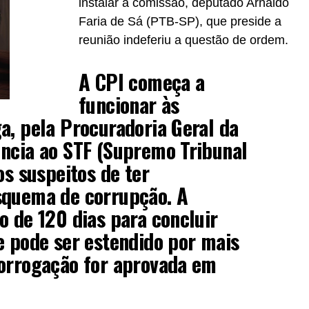
instalar a comissão, deputado Arnaldo
Faria de Sá (PTB-SP), que preside a
reunião indeferiu a questão de ordem.
A CPI começa a
funcionar às
a, pela Procuradoria Geral da
úncia ao STF (Supremo Tribunal
os suspeitos de ter
squema de corrupção. A
o de 120 dias para concluir
e pode ser estendido por mais
rorrogação for aprovada em