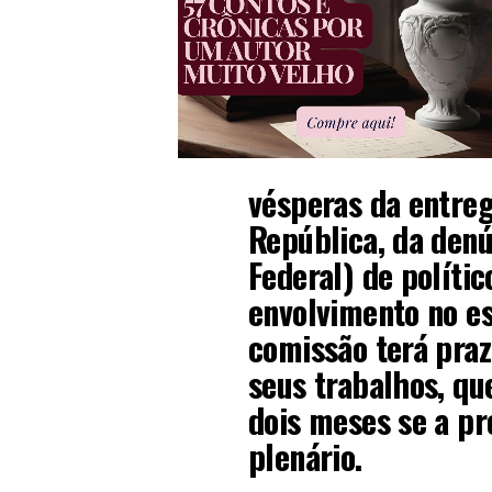
vésperas da entreg
República, da den
Federal) de polític
envolvimento no e
comissão terá praz
seus trabalhos, qu
dois meses se a p
plenário.